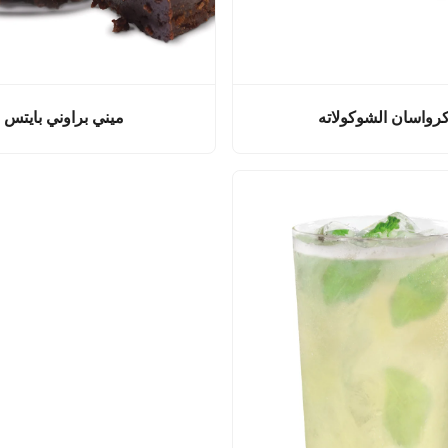
رواسان الشوكولاته
ميني براوني بايتس