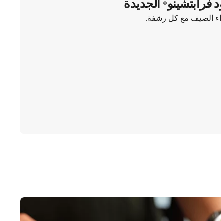
د فرابتشينو® الجديدة
واء الصيف مع كل رشفة.