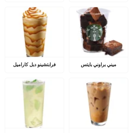
ميني براوني بايتس
فرابتشينو دبل كاراميل