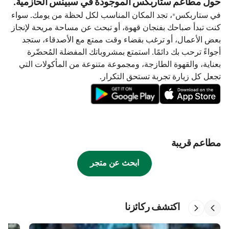
حول مطاعم ستاربكس الموجودة في سبينس الحازمية.
في ستاربكس®، تجد المكان المناسب لكل لحظة من يومك. سواء
كنت تبدأ صباحك بفنجان قهوة، أو تبحث عن مساحة مريحة لإنجاز
بعض الأعمال، أو ترغب بقضاء وقت ممتع مع الأصدقاء، ستجد
أجواءً ترحب بك دائمًا. استمتع بمشروباتك المفضلة المُحضّرة
بعناية، والقهوة الطازجة، ومجموعة متنوعة من المأكولات التي
تجعل كل زيارة تجربة تستحق التكرار.
مطاعم قريبة
ابحث عن متجر
اكتشف ركائزنا