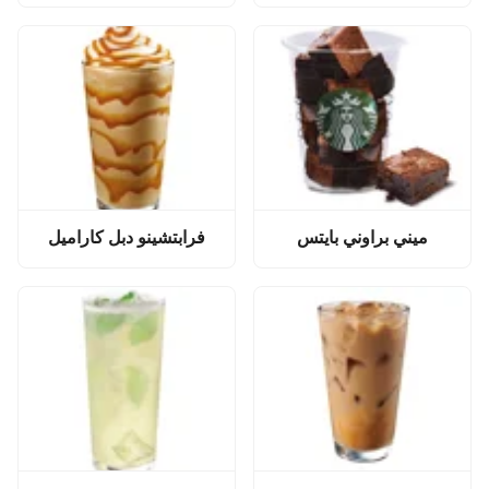
ميني براوني بايتس
فرابتشينو دبل كاراميل