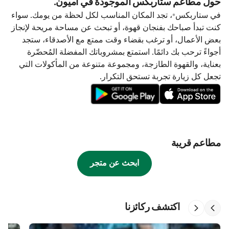
حول مطاعم ستاربكس الموجودة في أميون.
في ستاربكس®، تجد المكان المناسب لكل لحظة من يومك. سواء
كنت تبدأ صباحك بفنجان قهوة، أو تبحث عن مساحة مريحة لإنجاز
بعض الأعمال، أو ترغب بقضاء وقت ممتع مع الأصدقاء، ستجد
أجواءً ترحب بك دائمًا. استمتع بمشروباتك المفضلة المُحضّرة
بعناية، والقهوة الطازجة، ومجموعة متنوعة من المأكولات التي
تجعل كل زيارة تجربة تستحق التكرار.
مطاعم قريبة
ابحث عن متجر
اكتشف ركائزنا